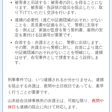
被害者と示談する：被害者の許しを得ることにな
ります。被害届・告訴状の提出を阻止したり、取
り下げていただく交渉を行います。
逮捕の必要性（逃亡や証拠隠滅のおそれ）がない
ことを、意見書や証拠を示して、警察に主張す
る：例えば、家族が監督を誓う誓約書、雇用の安
定を裏付ける証拠等が重要です。
自首する：弁護士とともに、警察に出頭します。
その際、弁護士から警察に対し、自首により逃亡
や証拠隠滅のおそれがないことを明確にし、逮捕
はせず、在宅事件として捜査するよう説得しま
す。
刑事事件では、いつ逮捕されるか分かりません。逮捕
を阻止する弁護は、夜間や土日祝日であっても、素早
く行うことが重要です。
山本総合法律事務所の弁護士は、可能な限り、
夜間
や
休日
も逮捕の阻止に向けて対応します。