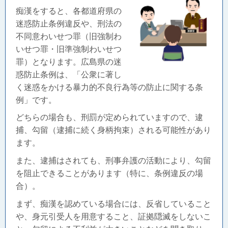
痴漢をすると、各都道府県の
迷惑防止条例違反や、刑法の
不同意わいせつ罪（旧強制わ
いせつ罪・旧準強制わいせつ
罪）となります。広島県の迷
惑防止条例は、「
公衆に著し
く迷惑をかける暴力的不良行為等の防止に関する条
例」です。
どちらの場合も、刑罰が定められていますので、逮
捕、勾留（逮捕に続く身柄拘束）される可能性があり
ます。
また、逮捕はされても、刑事弁護の活動により、勾留
を阻止できることがあります（特に、条例違反の場
合）。
まず、痴漢を認めている場合には、反省していること
や、身元引受人を用意すること、証拠隠滅をしないこ