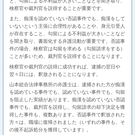
と、勾留による不利益が大きいことなどを聞き取り、
検察官や裁判官を説得することが重要です。
また、痴漢を認めていない否認事件でも、痴漢をして
いないという主張に合理性があることや、身元引受人
が存在すること、勾留による不利益が大きいことなど
を聞き取り、書面化する弁護活動が重要です。否認事
件の場合、検察官は勾留を求める（勾留請求をする）
ことが多いため、裁判官を説得することになります。
検察官や裁判官の説得に成功すれば、逮捕の翌日や
翌々日には、釈放されることになります。
山本総合法律事務所の弁護士は、逮捕された方が痴漢
を認めている事件でも、認めていない事件でも、勾留
を阻止した実績があります。痴漢を認めていない否認
事件でも、裁判官を説得し、勾留請求の却下決定を獲
得した事件も、複数あります。否認事件で釈放された
方々は、職場に復帰されました（いずれの事件も、そ
の後不起訴処分を獲得しています）。