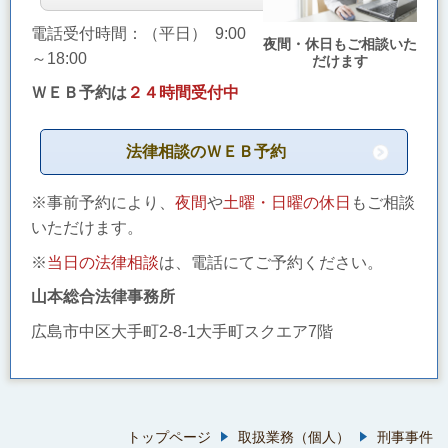
電話受付時間：（平日） 9:00
夜間・休日もご相談いた
～18:00
だけます
ＷＥＢ予約は
２４時間受付中
法律相談のＷＥＢ予約
※事前予約により、
夜間
や
土曜・日曜の休日
もご相談
いただけます。
※
当日の法律相談
は、電話にてご予約ください。
山本総合法律事務所
広島市中区大手町2-8-1大手町スクエア7階
トップページ
取扱業務（個人）
刑事事件