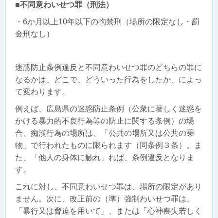
■
不同意わいせつ罪（刑法）
・6か月以上10年以下の拘禁刑（場所の限定なし・罰
金刑なし）
迷惑防止条例違反と不同意わいせつ罪のどちらの罪に
なるかは、どこで、どういった行為をしたか、によっ
て変わります。
例えば、広島県の迷惑防止条例（
公衆に著しく迷惑を
かける暴力的不良行為等の防止に関する条例）の場
合、痴漢行為の場所は、「公共の場所又は公共の乗
物」で行われたものに限られます（同条例３条）。ま
た、「他人の身体に触れ」れば、条例違反となりま
す。
これに対し、不同意わいせつ罪は、場所の限定があり
ません。次に、改正前の（準）強制わいせつ罪は、
「暴行又は脅迫を用いて」、または「心神喪失若しく