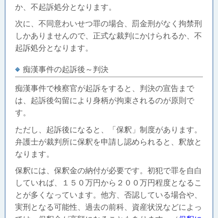
か、不起訴処分となります。
次に、不同意わいせつ罪の場合、罰金刑がなく拘禁刑
しかありませんので、正式な裁判にかけられるか、不
起訴処分となります。
痴漢事件の起訴後～判決
痴漢事件で検察官が起訴をすると、判決の宣告まで
は、起訴後勾留により身柄が拘束されるのが原則で
す。
ただし、起訴後になると、「保釈」制度があります。
弁護士が裁判所に保釈を申請し認められると、釈放と
なります。
保釈には、保釈金の納付が必要です。初犯で罪を自白
していれば、１５０万円から２００万円程度となるこ
とが多くなっています。他方、否認している場合や、
実刑となる可能性、過去の前科、資産状況などによっ